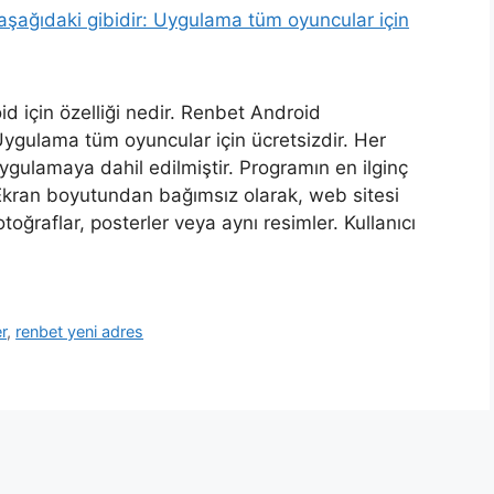
 için özelliği nedir. Renbet Android
 Uygulama tüm oyuncular için ücretsizdir. Her
gulamaya dahil edilmiştir. Programın en ilginç
 Ekran boyutundan bağımsız olarak, web sitesi
toğraflar, posterler veya aynı resimler. Kullanıcı
r
,
renbet yeni adres