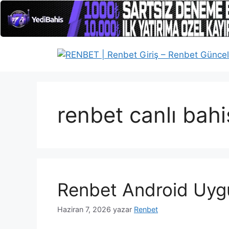
İçeriğe
atla
renbet canlı bahi
Renbet Android Uyg
Haziran 7, 2026
yazar
Renbet