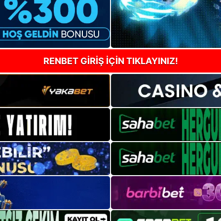
RENBET GİRİŞ İÇİN TIKLAYINIZ!