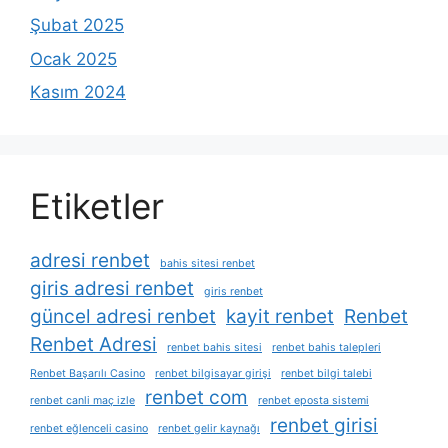
Şubat 2025
Ocak 2025
Kasım 2024
Etiketler
adresi renbet
bahis sitesi renbet
giris adresi renbet
giris renbet
güncel adresi renbet
kayit renbet
Renbet
Renbet Adresi
renbet bahis sitesi
renbet bahis talepleri
Renbet Başarılı Casino
renbet bilgisayar girişi
renbet bilgi talebi
renbet com
renbet canli maç izle
renbet eposta sistemi
renbet girisi
renbet eğlenceli casino
renbet gelir kaynağı