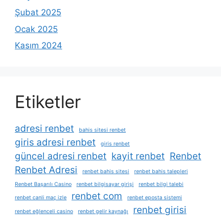
Şubat 2025
Ocak 2025
Kasım 2024
Etiketler
adresi renbet
bahis sitesi renbet
giris adresi renbet
giris renbet
güncel adresi renbet
kayit renbet
Renbet
Renbet Adresi
renbet bahis sitesi
renbet bahis talepleri
Renbet Başarılı Casino
renbet bilgisayar girişi
renbet bilgi talebi
renbet com
renbet canli maç izle
renbet eposta sistemi
renbet girisi
renbet eğlenceli casino
renbet gelir kaynağı