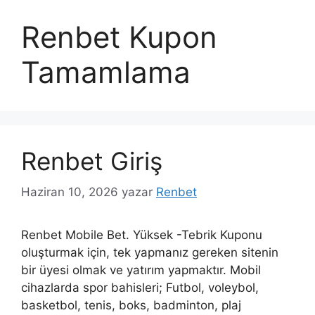
Renbet Kupon
Tamamlama
Renbet Giriş
Haziran 10, 2026
yazar
Renbet
Renbet Mobile Bet. Yüksek -Tebrik Kuponu
oluşturmak için, tek yapmanız gereken sitenin
bir üyesi olmak ve yatırım yapmaktır. Mobil
cihazlarda spor bahisleri; Futbol, voleybol,
basketbol, tenis, boks, badminton, plaj