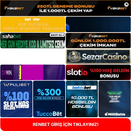
×
RENBET GİRİŞ İÇİN TIKLAYINIZ!