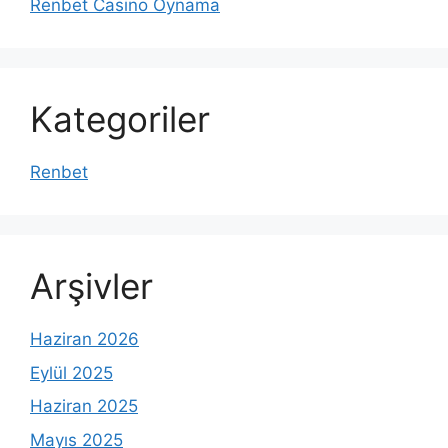
Renbet Casino Oynama
Kategoriler
Renbet
Arşivler
Haziran 2026
Eylül 2025
Haziran 2025
Mayıs 2025