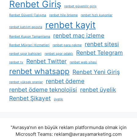
Renbet Giriş
renbet güvenilir giriş
Renbet Güvenli Çalışma
renbet hile önleme
renbet hızlı kuponlar
renbet kayit
renbet katılım eposta
renbet maç izleme
Renbet Kupon Tamamlama
renbet sitesi
Renbet Müşteri Hizmetleri
renbet para çekme
Renbet Telegram
renbet spor bahisleri
renbet spor odaklı
Renbet Twitter
renbet tv
renbet web sitesi
renbet whatsapp
Renbet Yeni Giriş
renbet ödeme
renbet yüksek oranlar
renbet ödeme teknolojisi
renbet üyelik
Renbet Şikayet
üyelik
"Avrasya'nın en büyük reklam platformunda olmak için
Microsoft Teams:
reklam@avrasyamarketing.com