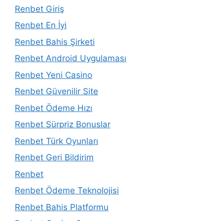
Renbet Giriş
Renbet En İyi
Renbet Bahis Şirketi
Renbet Android Uygulaması
Renbet Yeni Casino
Renbet Güvenilir Site
Renbet Ödeme Hızı
Renbet Sürpriz Bonuslar
Renbet Türk Oyunları
Renbet Geri Bildirim
Renbet
Renbet Ödeme Teknolojisi
Renbet Bahis Platformu