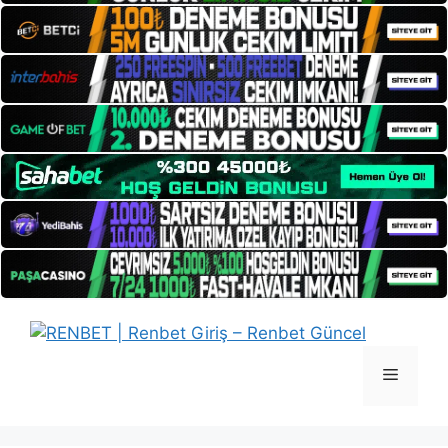
İçeriğe
atla
Menü