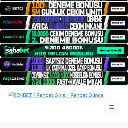
İçeriğe
atla
Menü