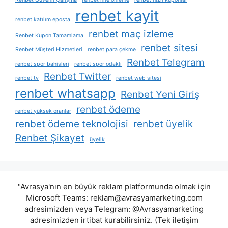
renbet kayit
renbet katılım eposta
renbet maç izleme
Renbet Kupon Tamamlama
renbet sitesi
Renbet Müşteri Hizmetleri
renbet para çekme
Renbet Telegram
renbet spor bahisleri
renbet spor odaklı
Renbet Twitter
renbet tv
renbet web sitesi
renbet whatsapp
Renbet Yeni Giriş
renbet ödeme
renbet yüksek oranlar
renbet ödeme teknolojisi
renbet üyelik
Renbet Şikayet
üyelik
"Avrasya'nın en büyük reklam platformunda olmak için
Microsoft Teams:
reklam@avrasyamarketing.com
adresimizden veya Telegram: @Avrasyamarketing
adresimizden irtibat kurabilirsiniz. (Tek iletişim