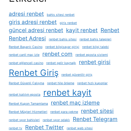
adresi renbet
bahis sitesi renbet
giris adresi renbet
giris renbet
güncel adresi renbet
kayit renbet
Renbet
Renbet Adresi
renbet bahis sitesi
renbet bahis talepleri
Renbet Başarılı Casino
renbet bilgisayar girişi
renbet bilgi talebi
renbet com
renbet canli maç izle
renbet eposta sistemi
renbet girisi
renbet eğlenceli casino
renbet gelir kaynağı
Renbet Giriş
renbet güvenilir giriş
Renbet Güvenli Çalışma
renbet hile önleme
renbet hızlı kuponlar
renbet kayit
renbet katılım eposta
renbet maç izleme
Renbet Kupon Tamamlama
renbet sitesi
Renbet Müşteri Hizmetleri
renbet para çekme
Renbet Telegram
renbet spor bahisleri
renbet spor odaklı
Renbet Twitter
renbet tv
renbet web sitesi