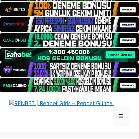
İçeriğe
atla
Menü