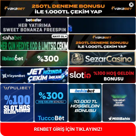
×
RENBET GİRİŞ İÇİN TIKLAYINIZ!