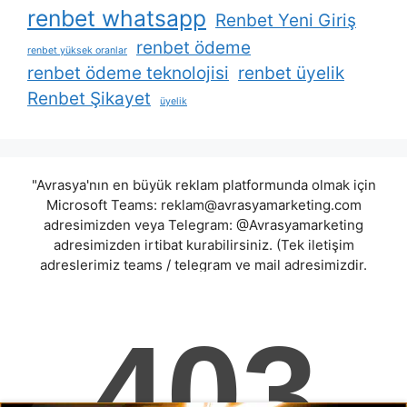
renbet whatsapp
Renbet Yeni Giriş
renbet ödeme
renbet yüksek oranlar
renbet ödeme teknolojisi
renbet üyelik
Renbet Şikayet
üyelik
"Avrasya'nın en büyük reklam platformunda olmak için
Microsoft Teams:
reklam@avrasyamarketing.com
adresimizden veya Telegram: @Avrasyamarketing
adresimizden irtibat kurabilirsiniz. (Tek iletişim
adreslerimiz teams / telegram ve mail adresimizdir.
Harici hiçbir iletişim adresimiz bulunmamaktadır.
Lütfen itibar etmeyiniz.) Türkiye yasalarına göre 7258
sayılı kanun uyarınca yasa dışı bahis oynamanın
cezaları mevcuttur. Şu an bulunduğunuz site hiç bir
şekilde illegal bahis oyunları oynatmıyor ve oynamaya
aracı olmuyordur.
betperial
|
casinoburada
|
betlist
|
giriscasibom
|
boombet
|
lionbet
|
lugabet
|