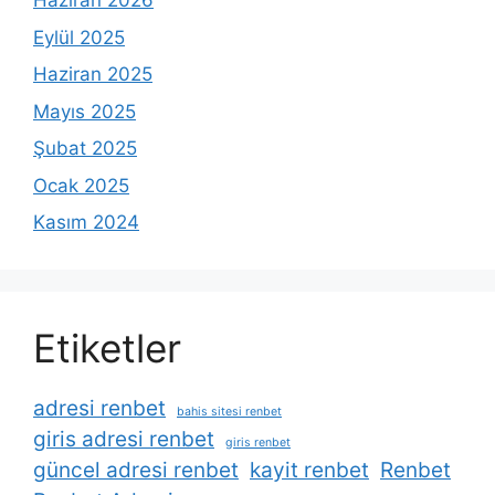
Haziran 2026
Eylül 2025
Haziran 2025
Mayıs 2025
Şubat 2025
Ocak 2025
Kasım 2024
Etiketler
adresi renbet
bahis sitesi renbet
giris adresi renbet
giris renbet
güncel adresi renbet
kayit renbet
Renbet