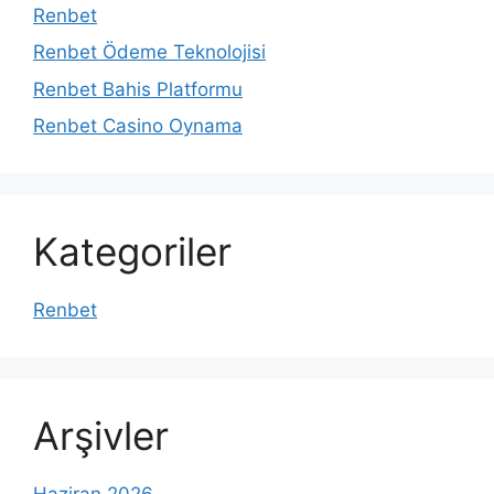
Renbet
Renbet Ödeme Teknolojisi
Renbet Bahis Platformu
Renbet Casino Oynama
Kategoriler
Renbet
Arşivler