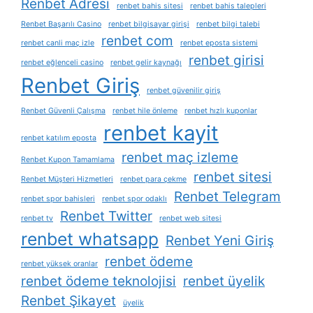
Renbet Adresi
renbet bahis sitesi
renbet bahis talepleri
Renbet Başarılı Casino
renbet bilgisayar girişi
renbet bilgi talebi
renbet com
renbet canli maç izle
renbet eposta sistemi
renbet girisi
renbet eğlenceli casino
renbet gelir kaynağı
Renbet Giriş
renbet güvenilir giriş
Renbet Güvenli Çalışma
renbet hile önleme
renbet hızlı kuponlar
renbet kayit
renbet katılım eposta
renbet maç izleme
Renbet Kupon Tamamlama
renbet sitesi
Renbet Müşteri Hizmetleri
renbet para çekme
Renbet Telegram
renbet spor bahisleri
renbet spor odaklı
Renbet Twitter
renbet tv
renbet web sitesi
renbet whatsapp
Renbet Yeni Giriş
renbet ödeme
renbet yüksek oranlar
renbet ödeme teknolojisi
renbet üyelik
Renbet Şikayet
üyelik