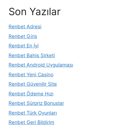
Son Yazılar
Renbet Adresi
Renbet Giriş
Renbet En İyi
Renbet Bahis Şirketi
Renbet Android Uygulaması
Renbet Yeni Casino
Renbet Güvenilir Site
Renbet Ödeme Hızı
Renbet Sürpriz Bonuslar
Renbet Türk Oyunları
Renbet Geri Bildirim