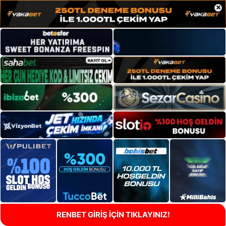
×
RENBET GİRİŞ İÇİN TIKLAYINIZ!