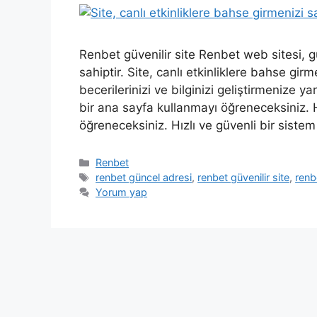
Renbet güvenilir site Renbet web sitesi, gü
sahiptir. Site, canlı etkinliklere bahse gir
becerilerinizi ve bilginizi geliştirmenize y
bir ana sayfa kullanmayı öğreneceksiniz. 
öğreneceksiniz. Hızlı ve güvenli bir siste
Kategoriler
Renbet
Etiketler
renbet güncel adresi
,
renbet güvenilir site
,
renb
Yorum yap