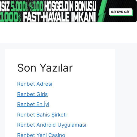
Son Yazılar
Renbet Adresi
Renbet Giriş
Renbet En İyi
Renbet Bahis Şirketi
Renbet Android Uygulaması
Renbet Yeni Casino