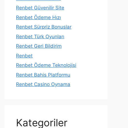
Renbet Güvenilir Site
Renbet Ödeme Hızı
Renbet Sürpriz Bonuslar
Renbet Türk Oyunları
Renbet Geri Bildirim
Renbet
Renbet Ödeme Teknolojisi
Renbet Bahis Platformu
Renbet Casino Oynama
Kategoriler