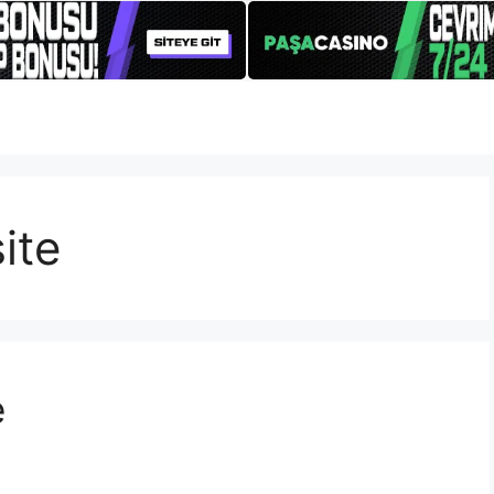
ite
e