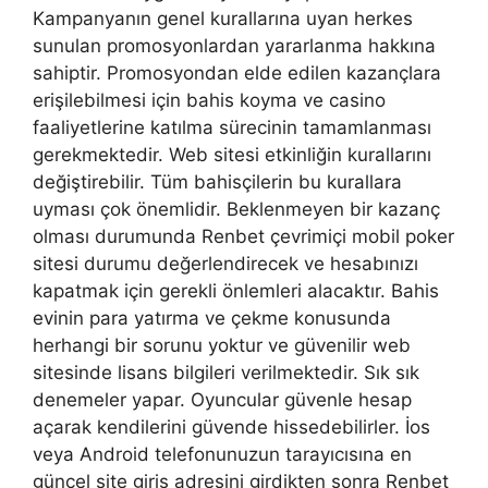
Kampanyanın genel kurallarına uyan herkes
sunulan promosyonlardan yararlanma hakkına
sahiptir. Promosyondan elde edilen kazançlara
erişilebilmesi için bahis koyma ve casino
faaliyetlerine katılma sürecinin tamamlanması
gerekmektedir. Web sitesi etkinliğin kurallarını
değiştirebilir. Tüm bahisçilerin bu kurallara
uyması çok önemlidir. Beklenmeyen bir kazanç
olması durumunda Renbet çevrimiçi mobil poker
sitesi durumu değerlendirecek ve hesabınızı
kapatmak için gerekli önlemleri alacaktır. Bahis
evinin para yatırma ve çekme konusunda
herhangi bir sorunu yoktur ve güvenilir web
sitesinde lisans bilgileri verilmektedir. Sık sık
denemeler yapar. Oyuncular güvenle hesap
açarak kendilerini güvende hissedebilirler. İos
veya Android telefonunuzun tarayıcısına en
güncel site giriş adresini girdikten sonra Renbet