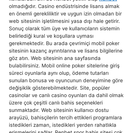
olmadığıdır. Casino endüstrisinde lisans almak
en önemli gerekliliktir ve uygun izin olmadan bir
web sitesinin işletilmesini yasa dışı hale getirir.
Sonuç olarak tüm üye ve kullanıcıların sistemin
belirlediği kural ve koşullara uyması
gerekmektedir. Bu arada çevrimiçi mobil poker
sitesinin kazanç ayrıntılarına ve lisans bilgilerine
göz atın. Web sitesinin ana sayfasında
bulabilirsiniz. Mobil online poker sitelerine giriş
süreci oyunlarla aynı olup, ödeme tutarları
sunulan bonusa ve oyuncunun deneyimine göre
değişiklik gösterebilmektedir. Site, popüler
casinolar ve canlı casino oyunları da dahil olmak
üzere çok çeşitli canlı bahis seçenekleri
sunmaktadır. Web sitesinin kullanıcı dostu
arayüzü, bahisçilerin tercih ettikleri programlara
istedikleri zaman, istedikleri yerden rahatlıkla
erişmelerini sağlar. Renbet spor bahis sitesi çok