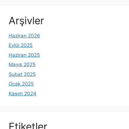
Arşivler
Haziran 2026
Eylül 2025
Haziran 2025
Mayıs 2025
Şubat 2025
Ocak 2025
Kasım 2024
Etiketler