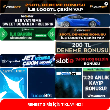
×
RENBET GİRİŞ İÇİN TIKLAYINIZ!